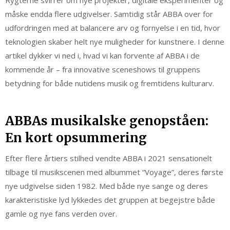
Rygterne svirrer om nye projekter, digitale eksperimenter og
måske endda flere udgivelser. Samtidig står ABBA over for
udfordringen med at balancere arv og fornyelse i en tid, hvor
teknologien skaber helt nye muligheder for kunstnere. I denne
artikel dykker vi ned i, hvad vi kan forvente af ABBA i de
kommende år – fra innovative sceneshows til gruppens
betydning for både nutidens musik og fremtidens kulturarv.
ABBAs musikalske genopståen:
En kort opsummering
Efter flere årtiers stilhed vendte ABBA i 2021 sensationelt
tilbage til musikscenen med albummet “Voyage”, deres første
nye udgivelse siden 1982. Med både nye sange og deres
karakteristiske lyd lykkedes det gruppen at begejstre både
gamle og nye fans verden over.