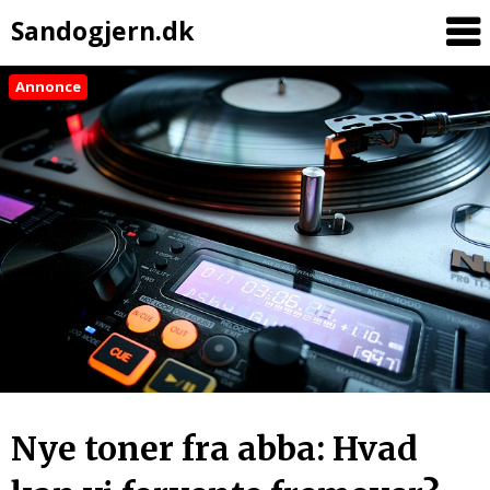
Sandogjern.dk
Annonce
Skip
to
content
Nye toner fra abba: Hvad