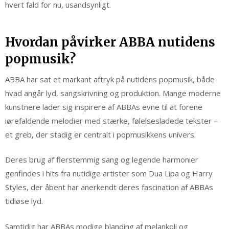
hvert fald for nu, usandsynligt.
Hvordan påvirker ABBA nutidens
popmusik?
ABBA har sat et markant aftryk på nutidens popmusik, både
hvad angår lyd, sangskrivning og produktion. Mange moderne
kunstnere lader sig inspirere af ABBAs evne til at forene
iørefaldende melodier med stærke, følelsesladede tekster –
et greb, der stadig er centralt i popmusikkens univers.
Deres brug af flerstemmig sang og legende harmonier
genfindes i hits fra nutidige artister som Dua Lipa og Harry
Styles, der åbent har anerkendt deres fascination af ABBAs
tidløse lyd.
Samtidig har ABBAs modige blanding af melankoli og