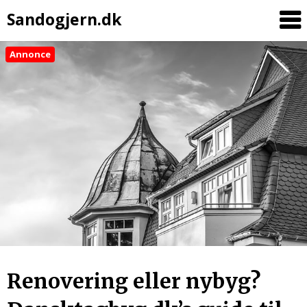
Sandogjern.dk
Annonce
Skip
to
content
Renovering eller nybyg?