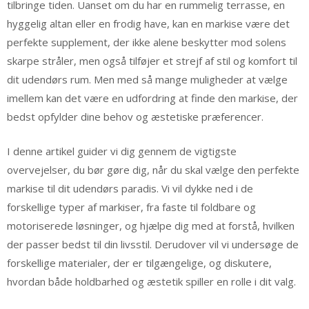
tilbringe tiden. Uanset om du har en rummelig terrasse, en
hyggelig altan eller en frodig have, kan en markise være det
perfekte supplement, der ikke alene beskytter mod solens
skarpe stråler, men også tilføjer et strejf af stil og komfort til
dit udendørs rum. Men med så mange muligheder at vælge
imellem kan det være en udfordring at finde den markise, der
bedst opfylder dine behov og æstetiske præferencer.
I denne artikel guider vi dig gennem de vigtigste
overvejelser, du bør gøre dig, når du skal vælge den perfekte
markise til dit udendørs paradis. Vi vil dykke ned i de
forskellige typer af markiser, fra faste til foldbare og
motoriserede løsninger, og hjælpe dig med at forstå, hvilken
der passer bedst til din livsstil. Derudover vil vi undersøge de
forskellige materialer, der er tilgængelige, og diskutere,
hvordan både holdbarhed og æstetik spiller en rolle i dit valg.