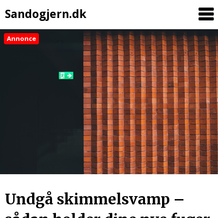
Sandogjern.dk
Annonce
Skip
to
content
Undgå skimmelsvamp –