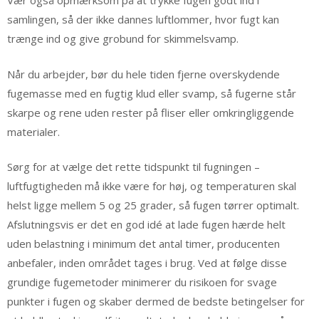
Vær også opmærksom på at trykke fugen godt ind i
samlingen, så der ikke dannes luftlommer, hvor fugt kan
trænge ind og give grobund for skimmelsvamp.
Når du arbejder, bør du hele tiden fjerne overskydende
fugemasse med en fugtig klud eller svamp, så fugerne står
skarpe og rene uden rester på fliser eller omkringliggende
materialer.
Sørg for at vælge det rette tidspunkt til fugningen –
luftfugtigheden må ikke være for høj, og temperaturen skal
helst ligge mellem 5 og 25 grader, så fugen tørrer optimalt.
Afslutningsvis er det en god idé at lade fugen hærde helt
uden belastning i minimum det antal timer, producenten
anbefaler, inden området tages i brug. Ved at følge disse
grundige fugemetoder minimerer du risikoen for svage
punkter i fugen og skaber dermed de bedste betingelser for