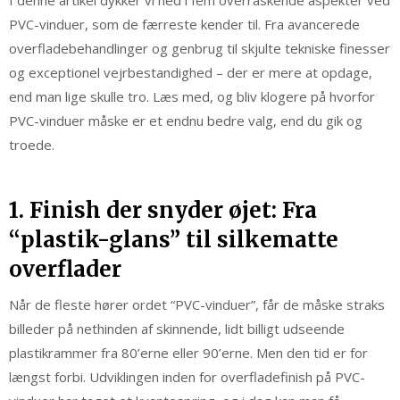
I denne artikel dykker vi ned i fem overraskende aspekter ved
PVC-vinduer, som de færreste kender til. Fra avancerede
overfladebehandlinger og genbrug til skjulte tekniske finesser
og exceptionel vejrbestandighed – der er mere at opdage,
end man lige skulle tro. Læs med, og bliv klogere på hvorfor
PVC-vinduer måske er et endnu bedre valg, end du gik og
troede.
1. Finish der snyder øjet: Fra
“plastik-glans” til silkematte
overflader
Når de fleste hører ordet “PVC-vinduer”, får de måske straks
billeder på nethinden af skinnende, lidt billigt udseende
plastikrammer fra 80’erne eller 90’erne. Men den tid er for
længst forbi. Udviklingen inden for overfladefinish på PVC-