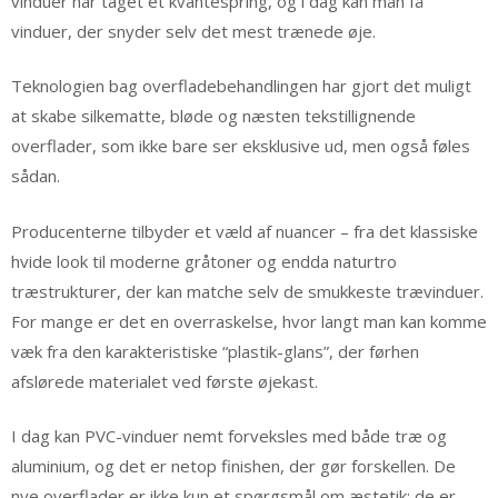
vinduer har taget et kvantespring, og i dag kan man få
vinduer, der snyder selv det mest trænede øje.
Teknologien bag overfladebehandlingen har gjort det muligt
at skabe silkematte, bløde og næsten tekstillignende
overflader, som ikke bare ser eksklusive ud, men også føles
sådan.
Producenterne tilbyder et væld af nuancer – fra det klassiske
hvide look til moderne gråtoner og endda naturtro
træstrukturer, der kan matche selv de smukkeste trævinduer.
For mange er det en overraskelse, hvor langt man kan komme
væk fra den karakteristiske “plastik-glans”, der førhen
afslørede materialet ved første øjekast.
I dag kan PVC-vinduer nemt forveksles med både træ og
aluminium, og det er netop finishen, der gør forskellen. De
nye overflader er ikke kun et spørgsmål om æstetik; de er