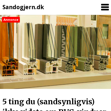
Sandogjern.dk
Annonce
Skip
to
content
5 ting du (sandsynligvis)