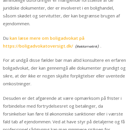
almindelige udfordringer er manglende forståelse af de
juridiske dokumenter, der er involveret i en bolighandel,
såsom skødet og servitutter, der kan begrænse brugen af
ejendommen.
Du
kan læse mere om boligadvokat på
https://boligadvokatoversigt.dk/
.
For at undgå disse fælder bør man altid konsultere en erfaren
boligadvokat, der kan gennemgå alle dokumenter grundigt og
sikre, at der ikke er nogen skjulte forpligtelser eller uventede
omkostninger.
Desuden er det afgørende at være opmærksom på frister i
forbindelse med fortrydelsesret og betalinger, da
forsinkelser kan føre til økonomiske sanktioner eller i værste
fald tab af ejendommen. Ved at have styr på detaljerne og få
professionel rådgivning kan man minimere risikoen for