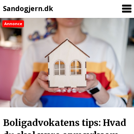
Sandogjern.dk
Annonce
Skip
to
content
Boligadvokatens tips: Hvad